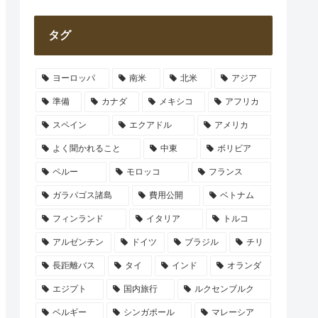
タグ
ヨーロッパ
南米
北米
アジア
準備
カナダ
メキシコ
アフリカ
スペイン
エクアドル
アメリカ
よく聞かれること
中東
ボリビア
ペルー
モロッコ
フランス
ガラパゴス諸島
費用公開
ベトナム
フィンランド
イタリア
トルコ
アルゼンチン
ドイツ
ブラジル
チリ
長距離バス
タイ
インド
オランダ
エジプト
国内旅行
ルクセンブルク
ベルギー
シンガポール
マレーシア