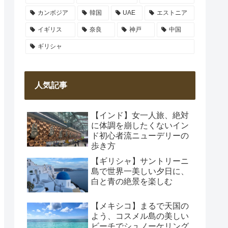
カンボジア
韓国
UAE
エストニア
イギリス
奈良
神戸
中国
ギリシャ
人気記事
【インド】女一人旅、絶対
に体調を崩したくないイン
ド初心者流ニューデリーの
歩き方
【ギリシャ】サントリーニ
島で世界一美しい夕日に、
白と青の絶景を楽しむ
【メキシコ】まるで天国の
よう、コスメル島の美しい
ビーチでシュノーケリング