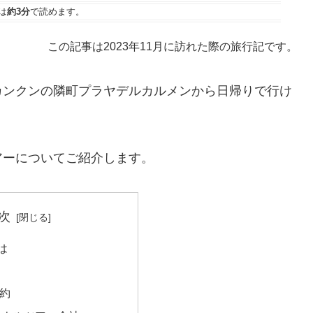
は
約3分
で読めます。
この記事は2023年
11
月に訪れた際の旅行記です。
カンクンの隣町プラヤデルカルメンから日帰りで行け
アーについてご紹介します。
次
は
約