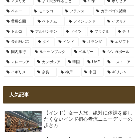
アメリカ
よく聞かれること
中東
ボリビア
ペルー
モロッコ
フランス
ガラパゴス諸島
費用公開
ベトナム
フィンランド
イタリア
トルコ
アルゼンチン
ドイツ
ブラジル
チリ
長距離バス
タイ
インド
オランダ
エジプト
国内旅行
ルクセンブルク
ベルギー
シンガポール
マレーシア
カンボジア
韓国
UAE
エストニア
イギリス
奈良
神戸
中国
ギリシャ
人気記事
【インド】女一人旅、絶対に体調を崩し
たくないインド初心者流ニューデリーの
歩き方