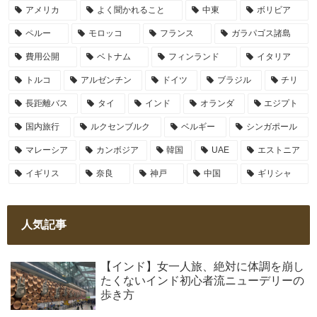
アメリカ
よく聞かれること
中東
ボリビア
ペルー
モロッコ
フランス
ガラパゴス諸島
費用公開
ベトナム
フィンランド
イタリア
トルコ
アルゼンチン
ドイツ
ブラジル
チリ
長距離バス
タイ
インド
オランダ
エジプト
国内旅行
ルクセンブルク
ベルギー
シンガポール
マレーシア
カンボジア
韓国
UAE
エストニア
イギリス
奈良
神戸
中国
ギリシャ
人気記事
【インド】女一人旅、絶対に体調を崩し
たくないインド初心者流ニューデリーの
歩き方