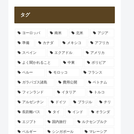
タグ
ヨーロッパ
南米
北米
アジア
準備
カナダ
メキシコ
アフリカ
スペイン
エクアドル
アメリカ
よく聞かれること
中東
ボリビア
ペルー
モロッコ
フランス
ガラパゴス諸島
費用公開
ベトナム
フィンランド
イタリア
トルコ
アルゼンチン
ドイツ
ブラジル
チリ
長距離バス
タイ
インド
オランダ
エジプト
国内旅行
ルクセンブルク
ベルギー
シンガポール
マレーシア