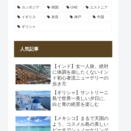
カンボジア
韓国
UAE
エストニア
イギリス
奈良
神戸
中国
ギリシャ
人気記事
【インド】女一人旅、絶対
に体調を崩したくないイン
ド初心者流ニューデリーの
歩き方
【ギリシャ】サントリーニ
島で世界一美しい夕日に、
白と青の絶景を楽しむ
【メキシコ】まるで天国の
よう、コスメル島の美しい
ビーチでシュノーケリング