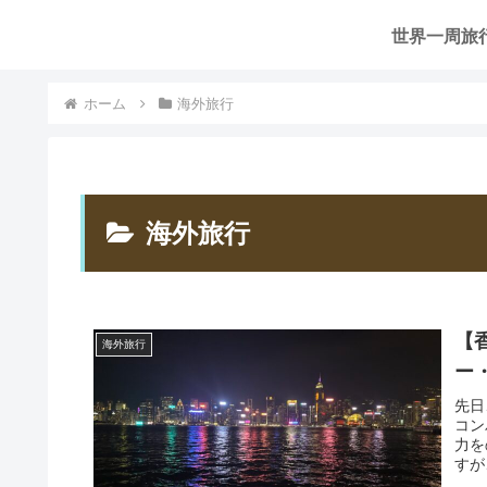
世界一周旅
ホーム
海外旅行
海外旅行
【
海外旅行
ー
先日
コン
力を
すが