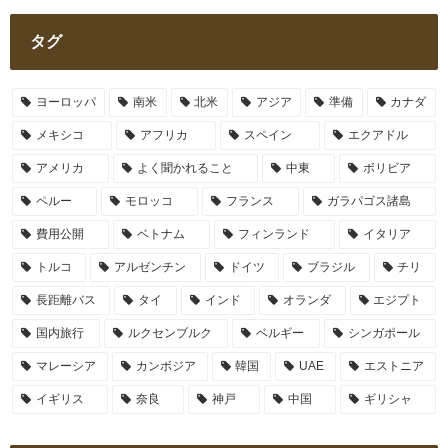
タグ
ヨーロッパ
南米
北米
アジア
準備
カナダ
メキシコ
アフリカ
スペイン
エクアドル
アメリカ
よく聞かれること
中東
ボリビア
ペルー
モロッコ
フランス
ガラパゴス諸島
費用公開
ベトナム
フィンランド
イタリア
トルコ
アルゼンチン
ドイツ
ブラジル
チリ
長距離バス
タイ
インド
オランダ
エジプト
国内旅行
ルクセンブルク
ベルギー
シンガポール
マレーシア
カンボジア
韓国
UAE
エストニア
イギリス
奈良
神戸
中国
ギリシャ