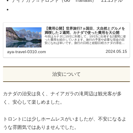
ナイアガラ→トロント（Go Tranasit） 21.15ドル
【費用公開】世界旅行7ヵ国目、大自然とグルメを
満喫した２週間、カナダで使った費用を大公開
今回はカナダに10/2に到着して、10/15に出発する2週間に使
った費用を紹介していきます。旅行の予算や必要な現金の目
安になれば幸いです。旅行の日程と総額日程カナダの滞在期
間は10/2-10/15の14日間です。カナダ滞在期間のスケジュー
ル...
2024.05.15
aya-travel-0310.com
治安について
カナダの治安は良く、ナイアガラの滝周辺は観光客が多
く、安心して楽しめました。
トロントには少しホームレスがいましたが、不安になるよ
うな雰囲気ではありませんでした。