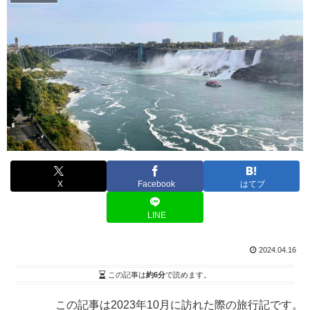
X
Facebook
はてブ
LINE
2024.04.16
この記事は
約6分
で読めます。
この記事は
202
3
年
10
月に訪れた際の旅行記です。