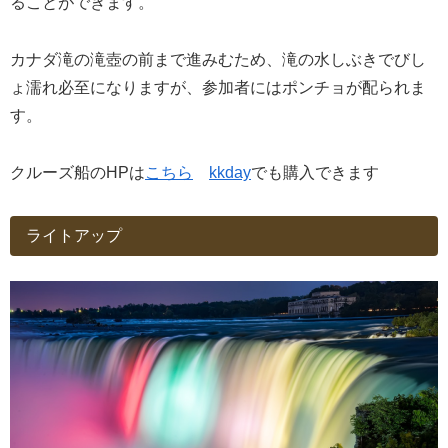
ることができます。
カナダ滝の滝壺の前まで進みむため、滝の水しぶきでびし
ょ濡れ必至になりますが、参加者にはポンチョが配られま
す。
クルーズ船のHPは
こちら
kkday
でも購入できます
ライトアップ